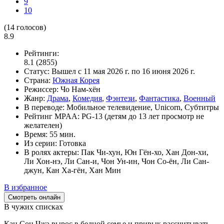
9
10
(
14
голосов)
8.9
Рейтинги:
8.1
(2855)
Статус:
Вышел
с 11 мая 2026 г. по 16 июня 2026 г.
Страна:
Южная Корея
Режиссер:
Чо Нам-хён
Жанр:
Драма
,
Комедия
,
Фэнтези
,
Фантастика
,
Военный
В переводе:
Мобильное телевидение, Unicorn, Субтитры
Рейтинг MPAA:
PG-13 (детям до 13 лет просмотр не
желателен)
Время:
55 мин.
Из серии:
Готовка
В ролях актеры:
Пак Чи-хун, Юн Гён-хо, Хан Дон-хи,
Ли Хон-нэ, Ли Сан-и, Чон Ун-ин, Чон Со-ён, Ли Сан-
джун, Кан Ха-гён, Хан Мин
В избранное
Смотреть онлайн
В чужих списках
Кан Сон Чжэ вырос в бедной семье и привык рассчитывать