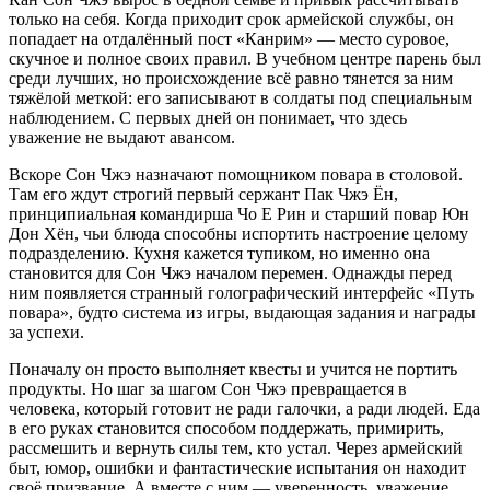
только на себя. Когда приходит срок армейской службы, он
попадает на отдалённый пост «Канрим» — место суровое,
скучное и полное своих правил. В учебном центре парень был
среди лучших, но происхождение всё равно тянется за ним
тяжёлой меткой: его записывают в солдаты под специальным
наблюдением. С первых дней он понимает, что здесь
уважение не выдают авансом.
Вскоре Сон Чжэ назначают помощником повара в столовой.
Там его ждут строгий первый сержант Пак Чжэ Ён,
принципиальная командирша Чо Е Рин и старший повар Юн
Дон Хён, чьи блюда способны испортить настроение целому
подразделению. Кухня кажется тупиком, но именно она
становится для Сон Чжэ началом перемен. Однажды перед
ним появляется странный голографический интерфейс «Путь
повара», будто система из игры, выдающая задания и награды
за успехи.
Поначалу он просто выполняет квесты и учится не портить
продукты. Но шаг за шагом Сон Чжэ превращается в
человека, который готовит не ради галочки, а ради людей. Еда
в его руках становится способом поддержать, примирить,
рассмешить и вернуть силы тем, кто устал. Через армейский
быт, юмор, ошибки и фантастические испытания он находит
своё призвание. А вместе с ним — уверенность, уважение