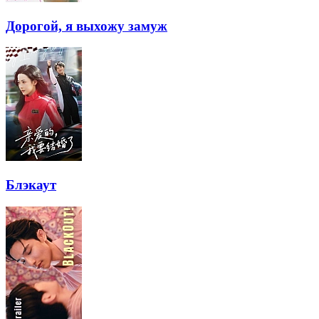
Дорогой, я выхожу замуж
Блэкаут