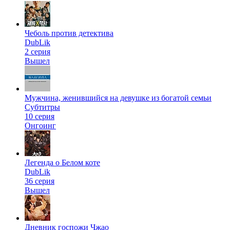
Чеболь против детектива
DubLik
2 серия
Вышел
Мужчина, женившийся на девушке из богатой семьи
Субтитры
10 серия
Онгоинг
Легенда о Белом коте
DubLik
36 серия
Вышел
Дневник госпожи Чжао