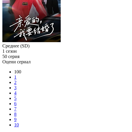
Среднее (SD)
1 сезон
50 серия
Оцени сериал
100
1
2
3
4
5
6
7
8
9
10