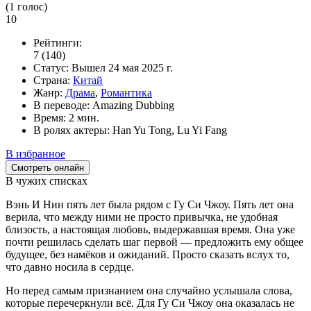
(
1
голос)
10
Рейтинги:
7
(140)
Статус:
Вышел
24 мая 2025 г.
Страна:
Китай
Жанр:
Драма
,
Романтика
В переводе:
Amazing Dubbing
Время:
2 мин.
В ролях актеры:
Han Yu Tong, Lu Yi Fang
В избранное
Смотреть онлайн
В чужих списках
Вэнь И Нин пять лет была рядом с Гу Си Чжоу. Пять лет она
верила, что между ними не просто привычка, не удобная
близость, а настоящая любовь, выдержавшая время. Она уже
почти решилась сделать шаг первой — предложить ему общее
будущее, без намёков и ожиданий. Просто сказать вслух то,
что давно носила в сердце.
Но перед самым признанием она случайно услышала слова,
которые перечеркнули всё. Для Гу Си Чжоу она оказалась не