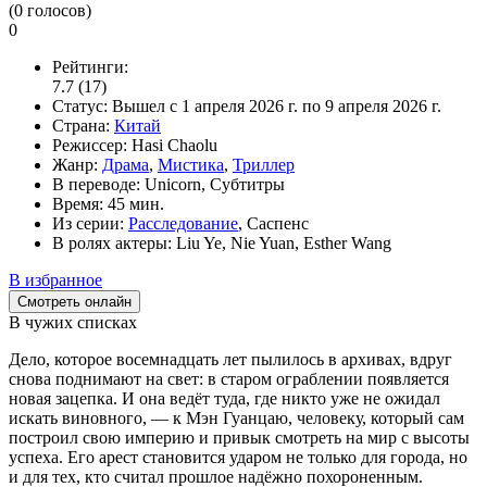
(
0
голосов)
0
Рейтинги:
7.7
(17)
Статус:
Вышел
с 1 апреля 2026 г. по 9 апреля 2026 г.
Страна:
Китай
Режиссер:
Hasi Chaolu
Жанр:
Драма
,
Мистика
,
Триллер
В переводе:
Unicorn, Субтитры
Время:
45 мин.
Из серии:
Расследование
, Саспенс
В ролях актеры:
Liu Ye, Nie Yuan, Esther Wang
В избранное
Смотреть онлайн
В чужих списках
Дело, которое восемнадцать лет пылилось в архивах, вдруг
снова поднимают на свет: в старом ограблении появляется
новая зацепка. И она ведёт туда, где никто уже не ожидал
искать виновного, — к Мэн Гуанцаю, человеку, который сам
построил свою империю и привык смотреть на мир с высоты
успеха. Его арест становится ударом не только для города, но
и для тех, кто считал прошлое надёжно похороненным.