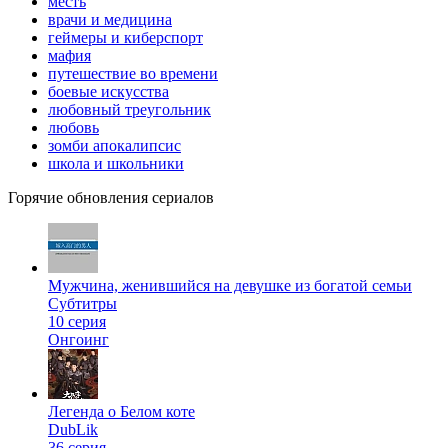
месть
врачи и медицина
геймеры и киберспорт
мафия
путешествие во времени
боевые искусства
любовный треугольник
любовь
зомби апокалипсис
школа и школьники
Горячие обновления сериалов
Мужчина, женившийся на девушке из богатой семьи
Субтитры
10 серия
Онгоинг
Легенда о Белом коте
DubLik
36 серия