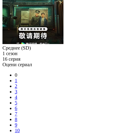
Среднее (SD)
1 сезон
16 серия
Оцени сериал
0
1
2
3
4
5
6
7
8
9
10