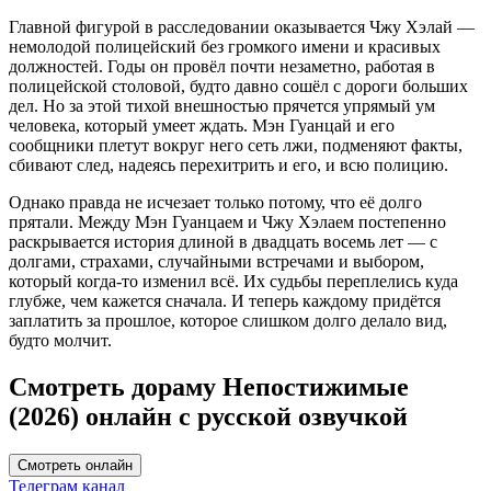
Главной фигурой в расследовании оказывается Чжу Хэлай —
немолодой полицейский без громкого имени и красивых
должностей. Годы он провёл почти незаметно, работая в
полицейской столовой, будто давно сошёл с дороги больших
дел. Но за этой тихой внешностью прячется упрямый ум
человека, который умеет ждать. Мэн Гуанцай и его
сообщники плетут вокруг него сеть лжи, подменяют факты,
сбивают след, надеясь перехитрить и его, и всю полицию.
Однако правда не исчезает только потому, что её долго
прятали. Между Мэн Гуанцаем и Чжу Хэлаем постепенно
раскрывается история длиной в двадцать восемь лет — с
долгами, страхами, случайными встречами и выбором,
который когда-то изменил всё. Их судьбы переплелись куда
глубже, чем кажется сначала. И теперь каждому придётся
заплатить за прошлое, которое слишком долго делало вид,
будто молчит.
Смотреть дораму Непостижимые
(2026) онлайн с русской озвучкой
Смотреть онлайн
Телеграм канал