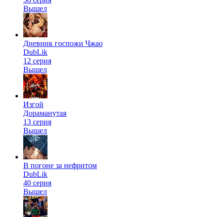
Вышел
Дневник госпожи Чжао
DubLik
12 серия
Вышел
Изгой
Дораманутая
13 серия
Вышел
В погоне за нефритом
DubLik
40 серия
Вышел