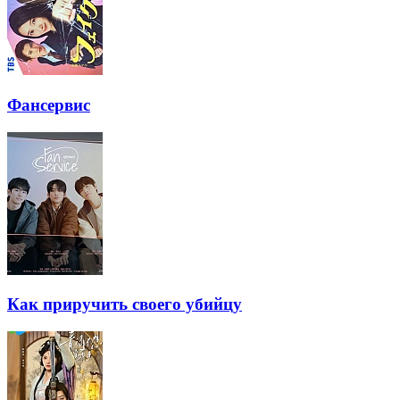
Фансервис
Как приручить своего убийцу