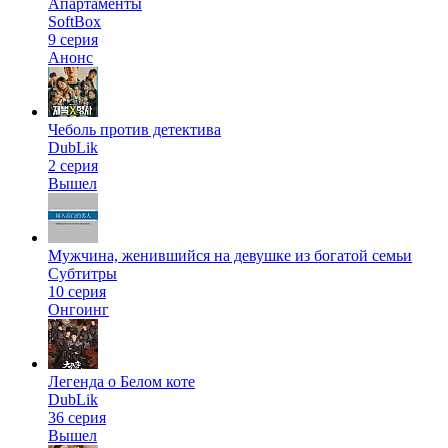
Апартаменты
SoftBox
9 серия
Анонс
Чеболь против детектива
DubLik
2 серия
Вышел
Мужчина, женившийся на девушке из богатой семьи
Субтитры
10 серия
Онгоинг
Легенда о Белом коте
DubLik
36 серия
Вышел