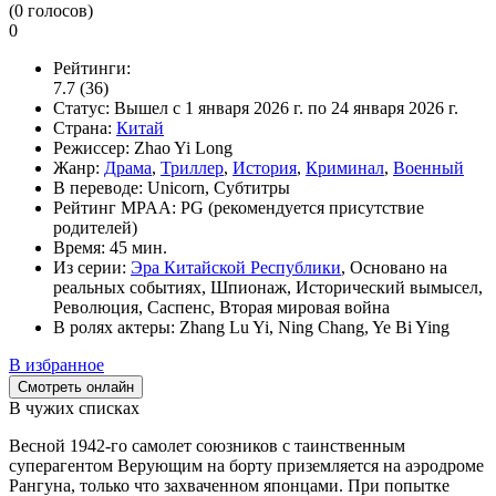
(
0
голосов)
0
Рейтинги:
7.7
(36)
Статус:
Вышел
с 1 января 2026 г. по 24 января 2026 г.
Страна:
Китай
Режиссер:
Zhao Yi Long
Жанр:
Драма
,
Триллер
,
История
,
Криминал
,
Военный
В переводе:
Unicorn, Субтитры
Рейтинг MPAA:
PG (рекомендуется присутствие
родителей)
Время:
45 мин.
Из серии:
Эра Китайской Республики
, Основано на
реальных событиях, Шпионаж, Исторический вымысел,
Революция, Саспенс, Вторая мировая война
В ролях актеры:
Zhang Lu Yi, Ning Chang, Ye Bi Ying
В избранное
Смотреть онлайн
В чужих списках
Весной 1942-го самолет союзников с таинственным
суперагентом Верующим на борту приземляется на аэродроме
Рангуна, только что захваченном японцами. При попытке