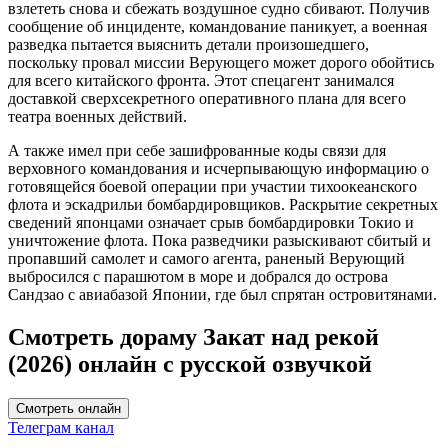
взлететь снова и сбежать воздушное судно сбивают. Получив
сообщение об инциденте, командование паникует, а военная
разведка пытается выяснить детали произошедшего,
поскольку провал миссии Верующего может дорого обойтись
для всего китайского фронта. Этот спецагент занимался
доставкой сверхсекретного оперативного плана для всего
театра военных действий.
А также имел при себе зашифрованные коды связи для
верховного командования и исчерпывающую информацию о
готовящейся боевой операции при участии тихоокеанского
флота и эскадрильи бомбардировщиков. Раскрытие секретных
сведений японцами означает срыв бомбардировки Токио и
уничтожение флота. Пока разведчики разыскивают сбитый и
пропавший самолет и самого агента, раненый Верующий
выбросился с парашютом в море и добрался до острова
Сандзао с авиабазой Японии, где был спрятан островитянами.
Смотреть дораму Закат над рекой
(2026) онлайн с русской озвучкой
Смотреть онлайн
Телеграм канал