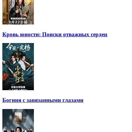
Кровь юности: Поиски отважных сердец
Богиня с завязанными глазами