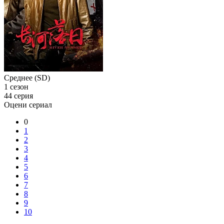
Среднее (SD)
1 сезон
44 серия
Оцени сериал
0
1
2
3
4
5
6
7
8
9
10