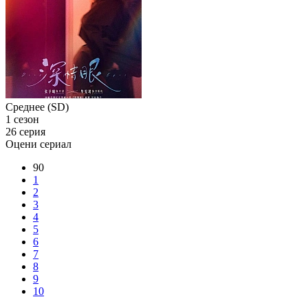
Среднее (SD)
1 сезон
26 серия
Оцени сериал
90
1
2
3
4
5
6
7
8
9
10