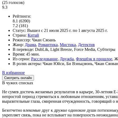
(
25
голосов)
9.3
Рейтинги:
8.1
(6390)
7.2
(181)
Статус:
Вышел
с 21 июля 2025 г. по 1 августа 2025 г.
Страна:
Китай
Режиссер:
Чжан Сяоань
Жанр:
Драма
,
Романтика
,
Мистика
,
Детектив
В переводе:
DubLik, Light Breeze, Force Media, Субтитры
Время:
45 мин.
Из серии:
Расследование
,
Дружба
,
Флешбэк в прошлое
, 
В ролях актеры:
Чжан Юйси, Би Вэньцзюнь, Чжан Сяовань
В избранное
Смотреть онлайн
В чужих списках
Не сумев достичь желаемых результатов в карьере, 30-летняя Е
непростой период стремиться к любовным отношениям, уставша
выразительные глаза, смиренная отчужденность, говорящий о 
Безотчетно влекомые друг к дружке одинокие души потихоньку
укрепляет связь, пока не всплывает на поверхность неожиданна