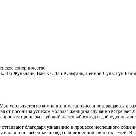
Женское соперничество
, Лю Жуньнань, Ван Кэ, Дай Юньфань, Леннон Сунь, Гун Бэйб
-Мэн увольняется из компании в мегаполисе и возвращается к ра
я от погони за успехом молодая женщина случайно встречает Л
непростом прошлом глубокий ласковый взгляд и добродушная хо
 оттаивают благодаря узнаванию в процессе неспешного общени
я и давно погребенная правда о болезненной связи их семей. Выя