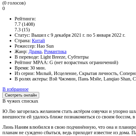
(
0
голосов)
0
Рейтинги:
7.7
(1408)
7.3
(15)
Статус:
Вышел
с 9 декабря 2021 г. по 5 января 2022 г.
Страна:
Китай
Режиссер:
Hao Sun
Жанр:
Драма
,
Романтика
В переводе:
Light Breeze, Субтитры
Рейтинг MPAA:
G (нет возрастных ограничений)
Время:
30 мин.
Из серии:
Милый, Исцеление, Скрытая личность, Соперни
В ролях актеры:
Вэй Чжэмин, Пань Мэйе, Lanqiao Shan, 
В избранное
Смотреть онлайн
В чужих списках
Ю Лю загорелась желанием стать актёром озвучки и упорно шла
внешности ей удалось ближе познакомиться со своим боссом, 
Линь Наням влюбился в свою подчинённую, что она и планирова
планам не суждено сбыться, ведь приходит известие из дома. П