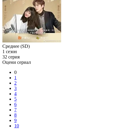
Среднее (SD)
1 сезон
32 серия
Оцени сериал
0
1
2
3
4
5
6
7
8
9
10