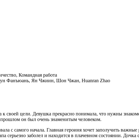
чество, Командная работа
Сун Фанъюань, Ян Чжиин, Шон Чжан, Huanran Zhao
 к своей цели. Девушка прекрасно понимала, что нужны знакомс
в прошлом он был очень знаменитым человеком.
ла с самого начала. Главная героиня хочет заполучить важные 
апа серьезно заболел и находится в плачевном состоянии. Дочка