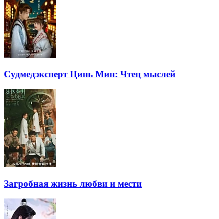
Судмедэксперт Цинь Мин: Чтец мыслей
Загробная жизнь любви и мести