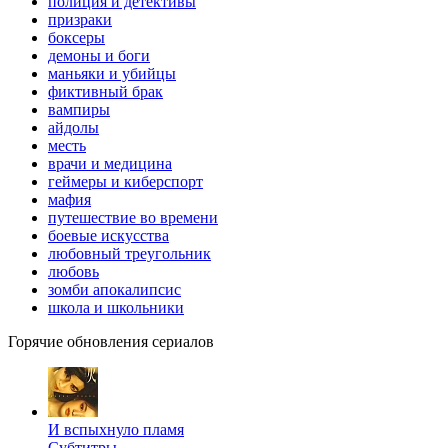
полиция и детективы
призраки
боксеры
демоны и боги
маньяки и убийцы
фиктивный брак
вампиры
айдолы
месть
врачи и медицина
геймеры и киберспорт
мафия
путешествие во времени
боевые искусства
любовный треугольник
любовь
зомби апокалипсис
школа и школьники
Горячие обновления сериалов
И вспыхнуло пламя
Субтитры