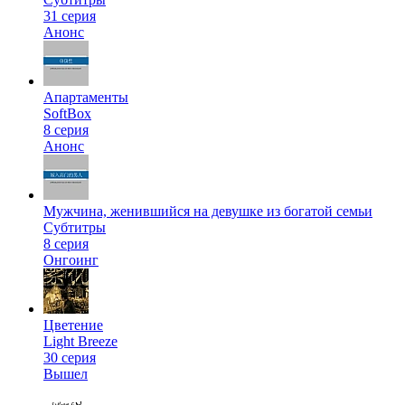
31 серия
Анонс
Апартаменты
SoftBox
8 серия
Анонс
Мужчина, женившийся на девушке из богатой семьи
Субтитры
8 серия
Онгоинг
Цветение
Light Breeze
30 серия
Вышел