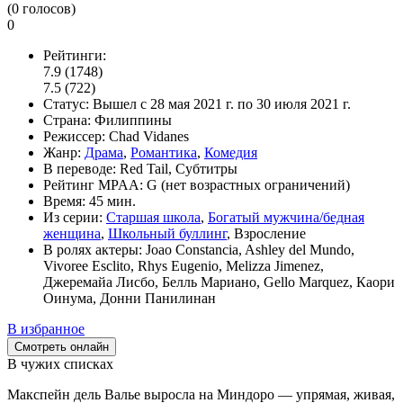
(
0
голосов)
0
Рейтинги:
7.9
(1748)
7.5
(722)
Статус:
Вышел
с 28 мая 2021 г. по 30 июля 2021 г.
Страна:
Филиппины
Режиссер:
Chad Vidanes
Жанр:
Драма
,
Романтика
,
Комедия
В переводе:
Red Tail, Субтитры
Рейтинг MPAA:
G (нет возрастных ограничений)
Время:
45 мин.
Из серии:
Старшая школа
,
Богатый мужчина/бедная
женщина
,
Школьный буллинг
, Взросление
В ролях актеры:
Joao Constancia, Ashley del Mundo,
Vivoree Esclito, Rhys Eugenio, Melizza Jimenez,
Джеремайа Лисбо, Белль Мариано, Gello Marquez, Каори
Оинума, Донни Панилинан
В избранное
Смотреть онлайн
В чужих списках
Макспейн дель Валье выросла на Миндоро — упрямая, живая,