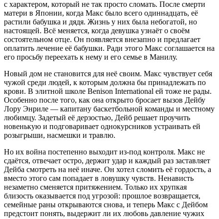
с характером, который не так просто сломать. После смерти
матери в Японии, когда Макс было всего одиннадцать, её
растили бабушка и дядя. Жизнь у них была небогатой, но
настоящей. Всё меняется, когда девушка узнаёт о своём
состоятельном отце. Он появляется внезапно и предлагает
оплатить лечение её бабушки. Ради этого Макс соглашается на
его просьбу переехать к нему и его семье в Манилу.
Новый дом не становится для неё своим. Макс чувствует себя
чужой среди людей, к которым должна бы принадлежать по
крови. В элитной школе Benison International ей тоже не рады.
Особенно после того, как она открыто бросает вызов Дейбу
Лору Энриле — капитану баскетбольной команды и местному
любимцу. Задетый её дерзостью, Дейб решает проучить
новенькую и подговаривает однокурсников устраивать ей
розыгрыши, насмешки и травлю.
Но их война постепенно выходит из-под контроля. Макс не
сдаётся, отвечает остро, держит удар и каждый раз заставляет
Дейба смотреть на неё иначе. Он хотел сломить её гордость, а
вместо этого сам попадает в ловушку чувств. Ненависть
незаметно сменяется притяжением. Только их хрупкая
близость оказывается под угрозой: прошлое возвращается,
семейные раны открываются снова, и теперь Макс с Дейбом
предстоит понять, выдержит ли их любовь давление чужих