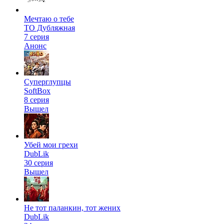
Мечтаю о тебе
ТО Дубляжная
7 серия
Анонс
Суперглупцы
SoftBox
8 серия
Вышел
Убей мои грехи
DubLik
30 серия
Вышел
Не тот паланкин, тот жених
DubLik