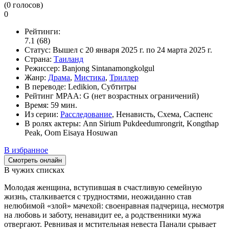
(
0
голосов)
0
Рейтинги:
7.1
(68)
Статус:
Вышел
с 20 января 2025 г. по 24 марта 2025 г.
Страна:
Таиланд
Режиссер:
Banjong Sintanamongkolgul
Жанр:
Драма
,
Мистика
,
Триллер
В переводе:
Ledikion, Субтитры
Рейтинг MPAA:
G (нет возрастных ограничений)
Время:
59 мин.
Из серии:
Расследование
, Ненависть, Схема, Саспенс
В ролях актеры:
Ann Sirium Pukdeedumrongrit, Kongthap
Peak, Oom Eisaya Hosuwan
В избранное
Смотреть онлайн
В чужих списках
Молодая женщина, вступившая в счастливую семейную
жизнь, сталкивается с трудностями, неожиданно став
нелюбимой «злой» мачехой: своенравная падчерица, несмотря
на любовь и заботу, ненавидит ее, а родственники мужа
отвергают. Ревнивая и мстительная невеста Панали срывает