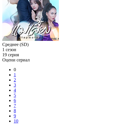
Среднее (SD)
1 сезон
19 серия
Оцени сериал
0
1
2
3
4
5
6
7
8
9
10