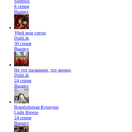
SoftBox
8 серия
Вышел
Убей мои грехи
DubLik
30 серия
Вышел
Не тот паланкин, тот жених
DubLik
24 серия
Вышел
Влюблённая Купидон
Light Breeze
24 серия
Вышел