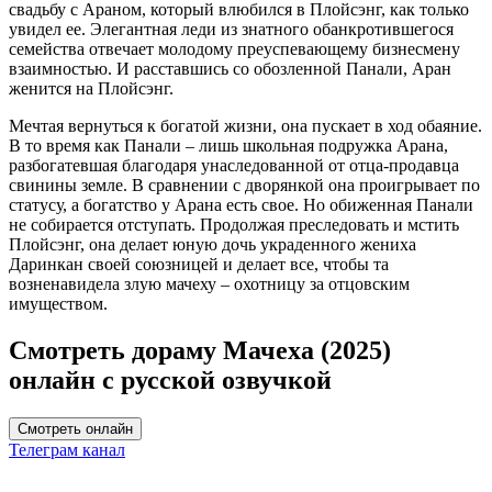
свадьбу с Араном, который влюбился в Плойсэнг, как только
увидел ее. Элегантная леди из знатного обанкротившегося
семейства отвечает молодому преуспевающему бизнесмену
взаимностью. И расставшись со обозленной Панали, Аран
женится на Плойсэнг.
Мечтая вернуться к богатой жизни, она пускает в ход обаяние.
В то время как Панали – лишь школьная подружка Арана,
разбогатевшая благодаря унаследованной от отца-продавца
свинины земле. В сравнении с дворянкой она проигрывает по
статусу, а богатство у Арана есть свое. Но обиженная Панали
не собирается отступать. Продолжая преследовать и мстить
Плойсэнг, она делает юную дочь украденного жениха
Даринкан своей союзницей и делает все, чтобы та
возненавидела злую мачеху – охотницу за отцовским
имуществом.
Смотреть дораму Мачеха (2025)
онлайн с русской озвучкой
Смотреть онлайн
Телеграм канал