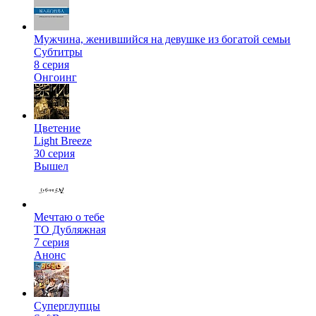
Мужчина, женившийся на девушке из богатой семьи
Субтитры
8 серия
Онгоинг
Цветение
Light Breeze
30 серия
Вышел
Мечтаю о тебе
ТО Дубляжная
7 серия
Анонс
Суперглупцы