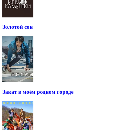
Золотой сон
Закат в моём родном городе