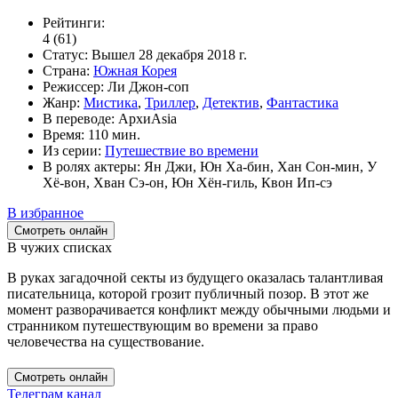
Рейтинги:
4
(61)
Статус:
Вышел
28 декабря 2018 г.
Страна:
Южная Корея
Режиссер:
Ли Джон-соп
Жанр:
Мистика
,
Триллер
,
Детектив
,
Фантастика
В переводе:
АрхиAsia
Время:
110 мин.
Из серии:
Путешествие во времени
В ролях актеры:
Ян Джи, Юн Ха-бин, Хан Сон-мин, У
Хё-вон, Хван Сэ-он, Юн Хён-гиль, Квон Ип-сэ
В избранное
Смотреть онлайн
В чужих списках
В руках загадочной секты из будущего оказалась талантливая
писательница, которой грозит публичный позор. В этот же
момент разворачивается конфликт между обычными людьми и
странником путешествующим во времени за право
человечества на существование.
Смотреть онлайн
Телеграм канал