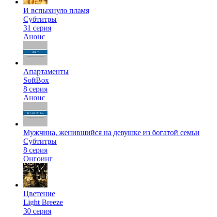
И вспыхнуло пламя
Субтитры
31 серия
Анонс
Апартаменты
SoftBox
8 серия
Анонс
Мужчина, женившийся на девушке из богатой семьи
Субтитры
8 серия
Онгоинг
Цветение
Light Breeze
30 серия