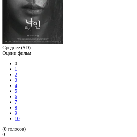
Среднее (SD)
Оцени фильм
0
1
2
3
4
5
6
7
8
9
10
(
0
голосов)
0