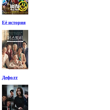
Её история
Дефолт