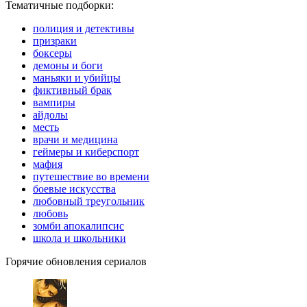
Тематичные подборки:
полиция и детективы
призраки
боксеры
демоны и боги
маньяки и убийцы
фиктивный брак
вампиры
айдолы
месть
врачи и медицина
геймеры и киберспорт
мафия
путешествие во времени
боевые искусства
любовный треугольник
любовь
зомби апокалипсис
школа и школьники
Горячие обновления сериалов