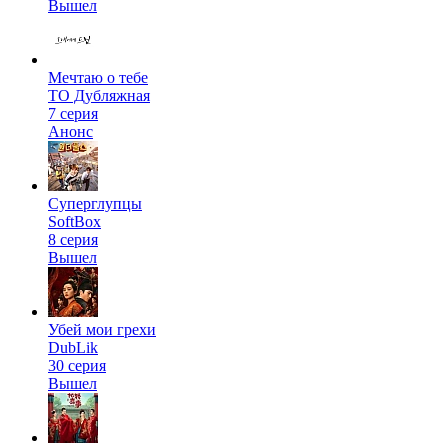
Вышел
Мечтаю о тебе
ТО Дубляжная
7 серия
Анонс
Суперглупцы
SoftBox
8 серия
Вышел
Убей мои грехи
DubLik
30 серия
Вышел