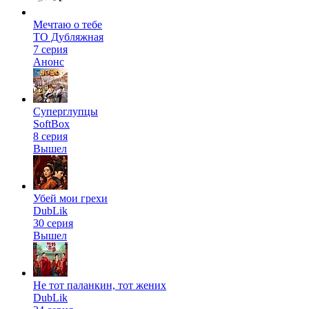
Мечтаю о тебе
ТО Дубляжная
7 серия
Анонс
Суперглупцы
SoftBox
8 серия
Вышел
Убей мои грехи
DubLik
30 серия
Вышел
Не тот паланкин, тот жених
DubLik