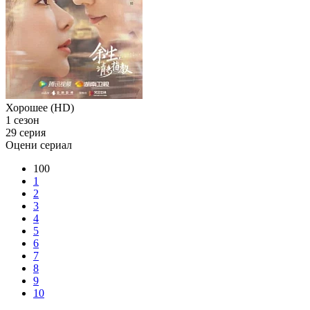
Хорошее (HD)
1 сезон
29 серия
Оцени сериал
100
1
2
3
4
5
6
7
8
9
10