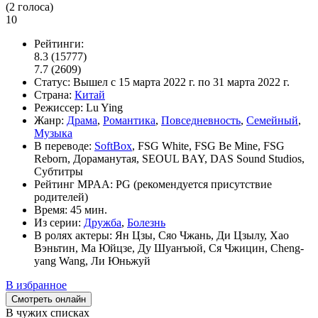
(
2
голоса)
10
Рейтинги:
8.3
(15777)
7.7
(2609)
Статус:
Вышел
с 15 марта 2022 г. по 31 марта 2022 г.
Страна:
Китай
Режиссер:
Lu Ying
Жанр:
Драма
,
Романтика
,
Повседневность
,
Семейный
,
Музыка
В переводе:
SoftBox
, FSG White, FSG Be Mine, FSG
Reborn, Дораманутая, SEOUL BAY, DAS Sound Studios,
Субтитры
Рейтинг MPAA:
PG (рекомендуется присутствие
родителей)
Время:
45 мин.
Из серии:
Дружба
,
Болезнь
В ролях актеры:
Ян Цзы, Сяо Чжань, Ди Цзылу, Хао
Вэньтин, Ма Юйцзе, Ду Шуанъюй, Ся Чжицин, Cheng-
yang Wang, Ли Юньжуй
В избранное
Смотреть онлайн
В чужих списках