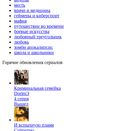
месть
врачи и медицина
геймеры и киберспорт
мафия
путешествие во времени
боевые искусства
любовный треугольник
любовь
зомби апокалипсис
школа и школьники
Горячие обновления сериалов
Криминальная семейка
DorimЭ
4 серия
Вышел
И вспыхнуло пламя
Субтитры