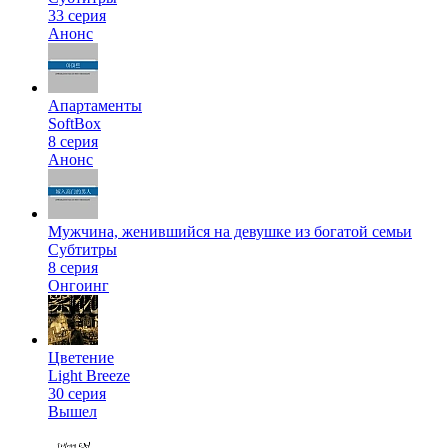
33 серия
Анонс
Апартаменты
SoftBox
8 серия
Анонс
Мужчина, женившийся на девушке из богатой семьи
Субтитры
8 серия
Онгоинг
Цветение
Light Breeze
30 серия
Вышел