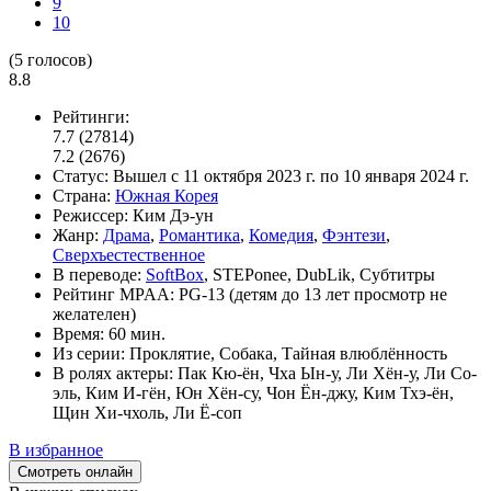
9
10
(
5
голосов)
8.8
Рейтинги:
7.7
(27814)
7.2
(2676)
Статус:
Вышел
с 11 октября 2023 г. по 10 января 2024 г.
Страна:
Южная Корея
Режиссер:
Ким Дэ-ун
Жанр:
Драма
,
Романтика
,
Комедия
,
Фэнтези
,
Сверхъестественное
В переводе:
SoftBox
, STEPonee, DubLik, Субтитры
Рейтинг MPAA:
PG-13 (детям до 13 лет просмотр не
желателен)
Время:
60 мин.
Из серии:
Проклятие, Собака, Тайная влюблённость
В ролях актеры:
Пак Кю-ён, Чха Ын-у, Ли Хён-у, Ли Со-
эль, Ким И-гён, Юн Хён-су, Чон Ён-джу, Ким Тхэ-ён,
Щин Хи-чхоль, Ли Ё-соп
В избранное
Смотреть онлайн