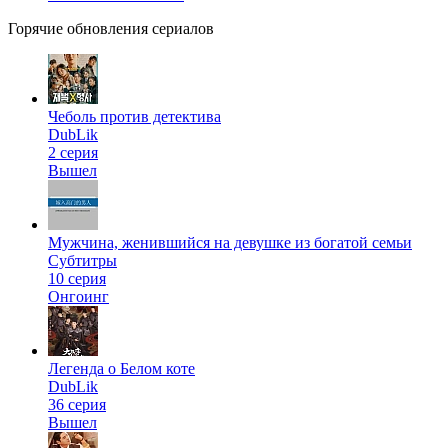
Горячие обновления сериалов
Чеболь против детектива
DubLik
2 серия
Вышел
Мужчина, женившийся на девушке из богатой семьи
Субтитры
10 серия
Онгоинг
Легенда о Белом коте
DubLik
36 серия
Вышел