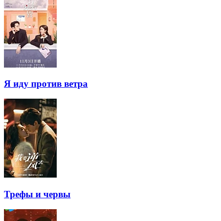
Я иду против ветра
Трефы и червы