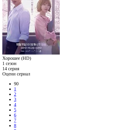
Хорошее (HD)
1 сезон
14 серия
Оцени сериал
90
1
2
3
4
5
6
7
8