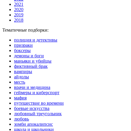
2021
2020
2019
2018
Тематичные подборки:
полиция и детективы
призраки
боксеры
демоны и боги
маньяки и убийцы
фиктивный брак
вампиры
айдолы
месть
врачи и медицина
геймеры и киберспорт
мафия
путешествие во времени
боевые искусства
любовный треугольник
любовь
зомби апокалипсис
школа и школьники