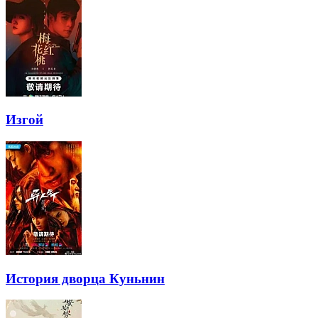
Изгой
История дворца Куньнин