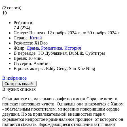
(
2
голоса)
10
Рейтинги:
7.4
(274)
Статус:
Вышел
с 12 ноября 2024 г. по 30 ноября 2024 г.
Страна:
Китай
Режиссер:
Xi Dao
Жанр:
Драма
,
Романтика
,
История
В переводе:
ТО Дубляжная, DubLik, Субтитры
Время:
10 мин.
Из серии:
Амнезия
В ролях актеры:
Eddy Geng, Sun Xue Ning
В избранное
Смотреть онлайн
В чужих списках
Официантке из маленького кафе по имени Сора, не везет в
поисках настоящих чувств. Однажды она знакомится с Ханом
- обаятельным посетителем, мгновенно покорившим сердце
девушки. Но за привлекательной внешностью парня
скрывается непростое криминальное прошлое, от которого он
пытается сбежать. Зарождающиеся отношения затягивают