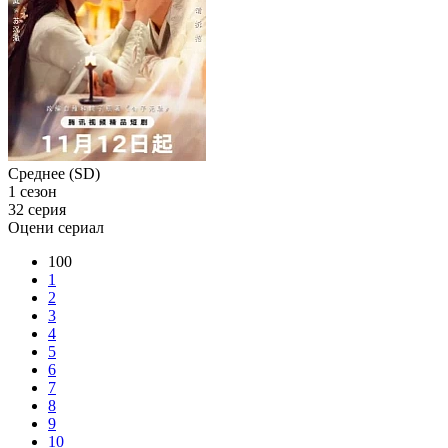
Среднее (SD)
1 сезон
32 серия
Оцени сериал
100
1
2
3
4
5
6
7
8
9
10