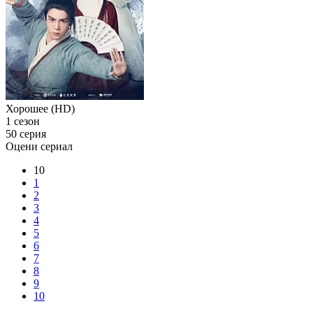
Хорошее (HD)
1 сезон
50 серия
Оцени сериал
10
1
2
3
4
5
6
7
8
9
10