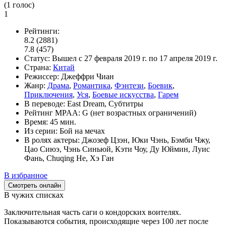
(
1
голос)
1
Рейтинги:
8.2
(2881)
7.8
(457)
Статус:
Вышел
с 27 февраля 2019 г. по 17 апреля 2019 г.
Страна:
Китай
Режиссер:
Джеффри Чиан
Жанр:
Драма
,
Романтика
,
Фэнтези
,
Боевик
,
Приключения
,
Уся
,
Боевые искусства
,
Гарем
В переводе:
East Dream, Субтитры
Рейтинг MPAA:
G (нет возрастных ограничений)
Время:
45 мин.
Из серии:
Бой на мечах
В ролях актеры:
Джозеф Цзэн, Юки Чэнь, Бэмби Чжу,
Цао Сиюэ, Чэнь Синьюй, Кэти Чоу, Ду Юймин, Луис
Фань, Chuqing He, Хэ Ган
В избранное
Смотреть онлайн
В чужих списках
Заключительная часть саги о кондорских воителях.
Показываются события, происходящие через 100 лет после