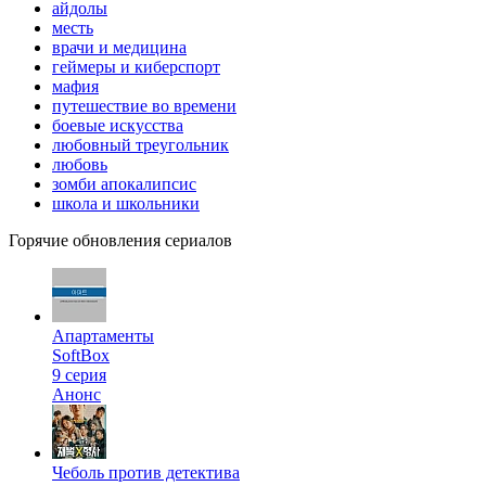
айдолы
месть
врачи и медицина
геймеры и киберспорт
мафия
путешествие во времени
боевые искусства
любовный треугольник
любовь
зомби апокалипсис
школа и школьники
Горячие обновления сериалов
Апартаменты
SoftBox
9 серия
Анонс
Чеболь против детектива