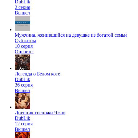
DubLik
2 серия
Вышел
Мужчина, женившийся на девушке из богатой семьи
Субтитры
10 серия
Онгоинг
Легенда о Белом коте
DubLik
36 серия
Вышел
Дневник госпожи Чжао
DubLik
12 серия
Вышел