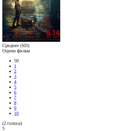
Среднее (SD)
Оцени фильм
50
1
2
3
4
5
6
7
8
9
10
(
2
голоса)
5