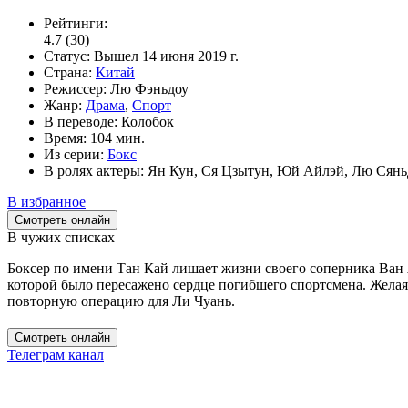
Рейтинги:
4.7
(30)
Статус:
Вышел
14 июня 2019 г.
Страна:
Китай
Режиссер:
Лю Фэньдоу
Жанр:
Драма
,
Спорт
В переводе:
Колобок
Время:
104 мин.
Из серии:
Бокс
В ролях актеры:
Ян Кун, Ся Цзытун, Юй Айлэй, Лю Сяньд
В избранное
Смотреть онлайн
В чужих списках
Боксер по имени Тан Кай лишает жизни своего соперника Ван Яо
которой было пересажено сердце погибшего спортсмена. Желая 
повторную операцию для Ли Чуань.
Смотреть онлайн
Телеграм канал