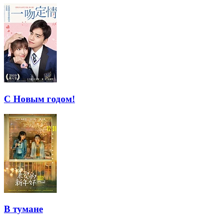
С Новым годом!
В тумане