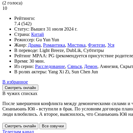
(
2
голоса)
10
Рейтинги:
7.4
(542)
Статус:
Вышел
31 июля 2024 г.
Страна:
Китай
Режиссер:
Gu Yun Yun
Жанр:
Драма
,
Романтика
,
Мистика
,
Фэнтези
,
Уся
В переводе:
Light Breeze, DubLik, Субтитры
Рейтинг MPAA:
PG (рекомендуется присутствие родителе
Время:
30 мин.
Из серии:
Расследование
,
Сянься
,
Демон
, Амнезия, Скрыт
В ролях актеры:
Yang Xi Zi, Sun Chen Jun
В избранное
Смотреть онлайн
В чужих списках
После завершения конфликта между демоническими силами и че
Сюаньюань Юй - вступили в брак. По условиям договора плани
люди влюбились. А второе, выяснилось, что Сюаньюань Юй на 
Смотреть онлайн
Все озвучки
Телеграм канал