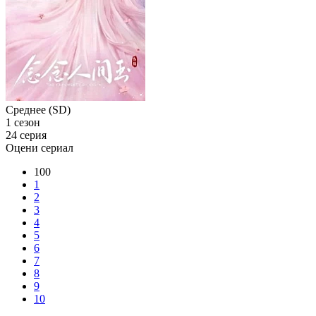
Среднее (SD)
1 сезон
24 серия
Оцени сериал
100
1
2
3
4
5
6
7
8
9
10