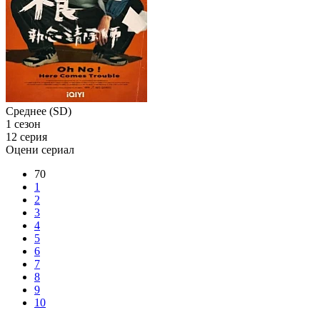
Среднее (SD)
1 сезон
12 серия
Оцени сериал
70
1
2
3
4
5
6
7
8
9
10