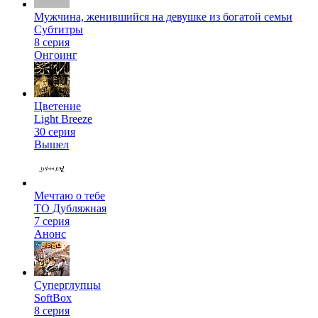
Мужчина, женившийся на девушке из богатой семьи
Субтитры
8 серия
Онгоинг
Цветение
Light Breeze
30 серия
Вышел
Мечтаю о тебе
ТО Дубляжная
7 серия
Анонс
Суперглупцы
SoftBox
8 серия