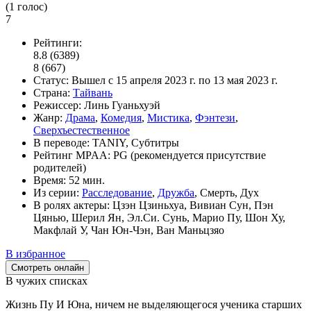
(
1
голос)
7
Рейтинги:
8.8
(6389)
8
(667)
Статус:
Вышел
с 15 апреля 2023 г. по 13 мая 2023 г.
Страна:
Тайвань
Режиссер:
Линь Гуаньхуэй
Жанр:
Драма
,
Комедия
,
Мистика
,
Фэнтези
,
Сверхъестественное
В переводе:
TANIY, Субтитры
Рейтинг MPAA:
PG (рекомендуется присутствие
родителей)
Время:
52 мин.
Из серии:
Расследование
,
Дружба
, Смерть, Дух
В ролях актеры:
Цзэн Цзиньхуа, Вивиан Сун, Пэн
Цянью, Шерил Ян, Эл.Си. Сунь, Марио Пу, Шон Ху,
Макфлай У, Чан Юн-Чэн, Ван Маньцзяо
В избранное
Смотреть онлайн
В чужих списках
Жизнь Пу И Юна, ничем не выделяющегося ученика старших