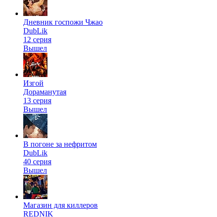
Дневник госпожи Чжао
DubLik
12 серия
Вышел
Изгой
Дораманутая
13 серия
Вышел
В погоне за нефритом
DubLik
40 серия
Вышел
Магазин для киллеров
REDNIK