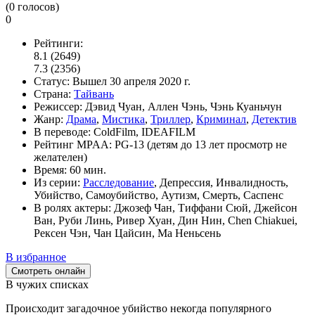
(
0
голосов)
0
Рейтинги:
8.1
(2649)
7.3
(2356)
Статус:
Вышел
30 апреля 2020 г.
Страна:
Тайвань
Режиссер:
Дэвид Чуан, Аллен Чэнь, Чэнь Куаньчун
Жанр:
Драма
,
Мистика
,
Триллер
,
Криминал
,
Детектив
В переводе:
ColdFilm, IDEAFILM
Рейтинг MPAA:
PG-13 (детям до 13 лет просмотр не
желателен)
Время:
60 мин.
Из серии:
Расследование
, Депрессия, Инвалидность,
Убийство, Самоубийство, Аутизм, Смерть, Саспенс
В ролях актеры:
Джозеф Чан, Тиффани Сюй, Джейсон
Ван, Руби Линь, Ривер Хуан, Дин Нин, Chen Chiakuei,
Рексен Чэн, Чан Цайсин, Ма Неньсень
В избранное
Смотреть онлайн
В чужих списках
Происходит загадочное убийство некогда популярного