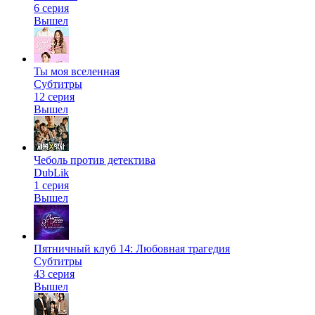
6 серия
Вышел
Ты моя вселенная
Субтитры
12 серия
Вышел
Чеболь против детектива
DubLik
1 серия
Вышел
Пятничный клуб 14: Любовная трагедия
Субтитры
43 серия
Вышел