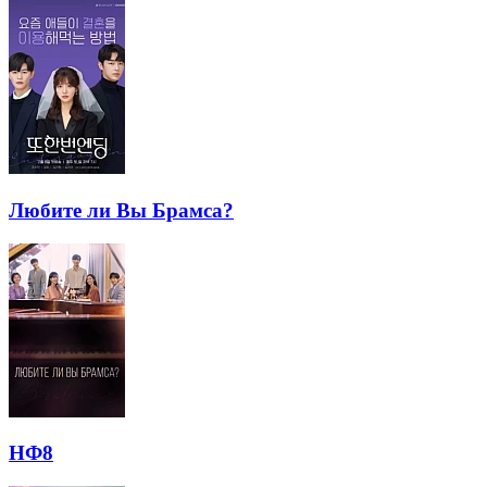
Любите ли Вы Брамса?
НФ8