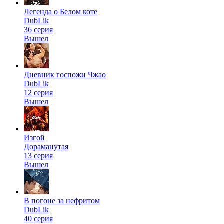
Легенда о Белом коте
DubLik
36 серия
Вышел
Дневник госпожи Чжао
DubLik
12 серия
Вышел
Изгой
Дораманутая
13 серия
Вышел
В погоне за нефритом
DubLik
40 серия