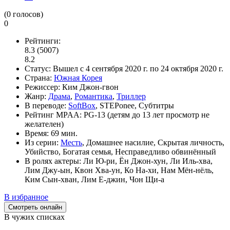
(
0
голосов)
0
Рейтинги:
8.3
(5007)
8.2
Статус:
Вышел
с 4 сентября 2020 г. по 24 октября 2020 г.
Страна:
Южная Корея
Режиссер:
Ким Джон-гвон
Жанр:
Драма
,
Романтика
,
Триллер
В переводе:
SoftBox
, STEPonee, Субтитры
Рейтинг MPAA:
PG-13 (детям до 13 лет просмотр не
желателен)
Время:
69 мин.
Из серии:
Месть
, Домашнее насилие, Скрытая личность,
Убийство, Богатая семья, Несправедливо обвинённый
В ролях актеры:
Ли Ю-ри, Ён Джон-хун, Ли Иль-хва,
Лим Джу-ын, Квон Хва-ун, Ко На-хи, Нам Мён-нёль,
Ким Сын-хван, Лим Е-джин, Чон Щи-а
В избранное
Смотреть онлайн
В чужих списках