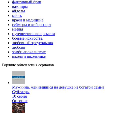
фиктивный брак
вампиры
айдолы
месть
врачи и медицина
геймеры и киберспорт
мафия
путешествие во времени
боевые искусства
любовный треугольник
любовь
зомби апокалипсис
школа и школьники
Горячие обновления сериалов
Мужчина, женившийся на девушке из богатой семьи
Субтитры
10 серия
Онгоинг