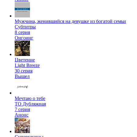
Мужчина, женившийся на девушке из богатой семьи
Субтитры
8 серия
Онгоинг
Цветение
Light Breeze
30 серия
Вышел
Мечтаю о тебе
ТО Дубляжная
7 серия
Анонс
Суперглупцы