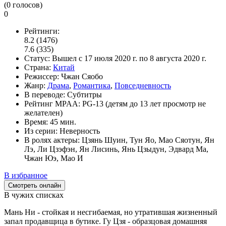
(
0
голосов)
0
Рейтинги:
8.2
(1476)
7.6
(335)
Статус:
Вышел
с 17 июля 2020 г. по 8 августа 2020 г.
Страна:
Китай
Режиссер:
Чжан Сяобо
Жанр:
Драма
,
Романтика
,
Повседневность
В переводе:
Субтитры
Рейтинг MPAA:
PG-13 (детям до 13 лет просмотр не
желателен)
Время:
45 мин.
Из серии:
Неверность
В ролях актеры:
Цзянь Шуин, Тун Яо, Мао Сяотун, Ян
Лэ, Ли Цзэфэн, Ян Лисинь, Янь Цзыдун, Эдвард Ма,
Чжан Юэ, Мао И
В избранное
Смотреть онлайн
В чужих списках
Мань Ни - стойкая и несгибаемая, но утратившая жизненный
запал продавщица в бутике. Гу Цзя - образцовая домашняя