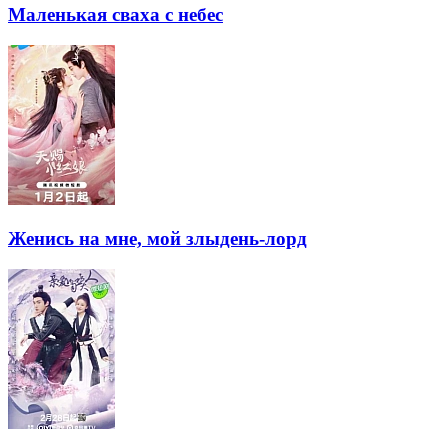
Маленькая сваха с небес
Женись на мне, мой злыдень-лорд