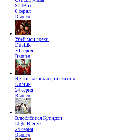
SoftBox
8 серия
Вышел
Убей мои грехи
DubLik
30 серия
Вышел
Не тот паланкин, тот жених
DubLik
24 серия
Вышел
Влюблённая Купидон
Light Breeze
24 серия
Вышел