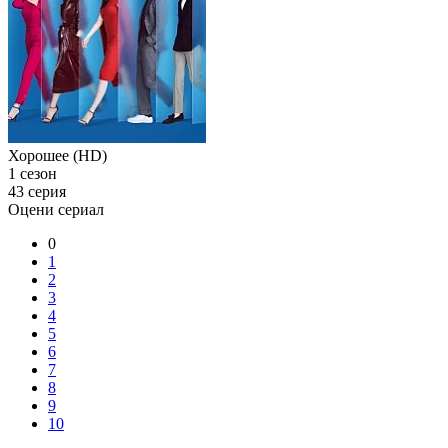
Хорошее (HD)
1 сезон
43 серия
Оцени сериал
0
1
2
3
4
5
6
7
8
9
10