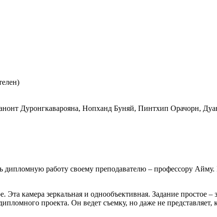
телен)
анонт Дуронгкаварояна, Нопханд Буняй, Пинтхип Орачорн, Дуа
ть дипломную работу своему преподавателю – профессору Айму. 
. Эта камера зеркальная и однообъективная. Задание простое – 
ипломного проекта. Он ведет съемку, но даже не представляет, к