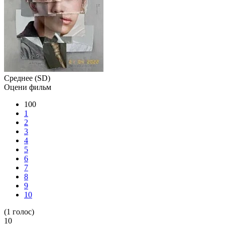
Среднее (SD)
Оцени фильм
100
1
2
3
4
5
6
7
8
9
10
(
1
голос)
10