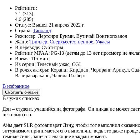
Рейтинги:
7.1
(313)
4.6
(285)
Статус:
Вышел
21 апреля 2022 г.
Страна:
Таиланд
Режиссер:
Лертсири Бунми, Вутичай Вонгнопхадол
Жанр:
Триллер
,
Сверхъестественное
,
Ужасы
В переводе:
Субтитры
Рейтинг MPAA:
PG-13 (детям до 13 лет просмотр не жела
Время:
115 мин.
Из серии:
Телесный ужас, CGI
В ролях актеры:
Корапат Кирдпан, Черпранг Арикул, Сад
Вачираваракарн, Чалида Гилберт
В избранное
Смотреть онлайн
В чужих списках
Дэн – студент, учащийся на фотографа. Он никак не может сда
не только его.
Айм дает SLR фотоаппарат Дэну, чтобы тот выполнил сказанное
энтузиазмом принимается его выполнять, ведь это даже проще д
темные силы, запечатлевающие каждый момент.