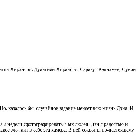
нгяй Хирансри, Дуангйаи Хирансри, Саравут Кэвнамен, Сунон
Но, казалось бы, случайное задание меняет всю жизнь Дэна. И
за 2 недели сфотографировать 7-ых людей. Дэн с радостью и
акое зло таит в себе эта камера. В ней сокрыты по-настоящему